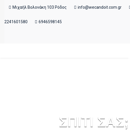
Μιχαήλ Βολονάκη 103 Ρόδος
info@wecandoit.com.gr
2241601580
6946598145
ΣΠΙΤΙ ΣΑΣ;