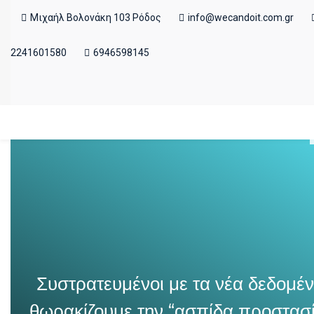
Μιχαήλ Βολονάκη 103 Ρόδος
info@wecandoit.com.gr
2241601580
6946598145
Συστρατευμένοι με τα νέα δεδομέν
θωρακίζουμε την “ασπίδα προστασ